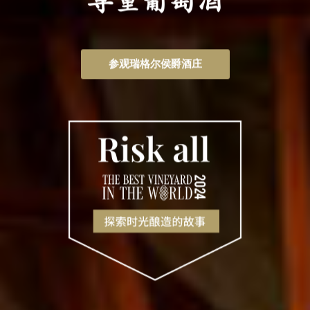
尊重葡萄酒
参观瑞格尔侯爵酒庄