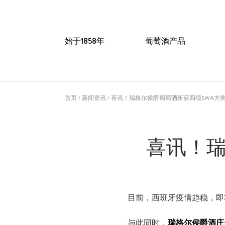
始于1858年
葡萄酒产品
首页
/
新闻资讯
/
喜讯！瑞格尔侯爵葡萄酒斩获四项SWA大
喜讯！瑞
目前，西班牙疫情趋稳，即将
与此同时，
瑞格尔侯爵酒庄