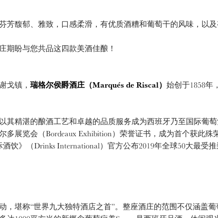
芳馥郁、雅致，口感柔滑，有优质酒糟和葡萄干的风味，以及
期盼与您共品这四款美酒佳酿！
谢戈镇，
瑞格尔侯爵酒庄（Marqués de Riscal）
始创于1858
精湛的酿酒工艺和卓越的品质服务成为西班牙乃至国际葡萄酒酿
览会（Bordeaux Exhibition）荣誉证书，成为首个获此
》（Drinks International）官方公布2019年全球50
，堪称“世界九大独特酒店之首”。整座酒庄的范围不仅涵盖葡