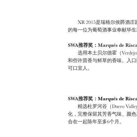
XR 2015是瑞格尔侯爵酒庄匠
的每一位为葡萄酒事业奉献毕生
SWA推荐奖：Marqués de Riscal 
选用本土贝尔德霍（Verde
和些许茴香与鲜草的香味。入口
可口宜人。
SWA推荐奖：
Marqués de Risca
精选杜罗河谷（Duero Va
化，完整保留其芳香气味、颜色
合在一起陈年至多6个月。