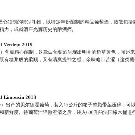
心独制的特别礼物，以特定年份酿制的精品葡萄酒，致敬包括吉恩•皮诺
精力，成就酒庄光辉历史的酿酒师。
Verdejo 2019
jo）葡萄精心酿制，这款白葡萄酒呈现出明亮的稻草黄色，闻起
既有糖浆般的柔顺，又有清爽提神之感，余味略带苦涩（这类葡
l Limousin 2018
lley）出产的贝尔德霍葡萄，装入15公斤的箱子整颗带茎压碎，
和新鲜度。待葡萄汁轻微澄清之后，装入600升的法国橡木桶进