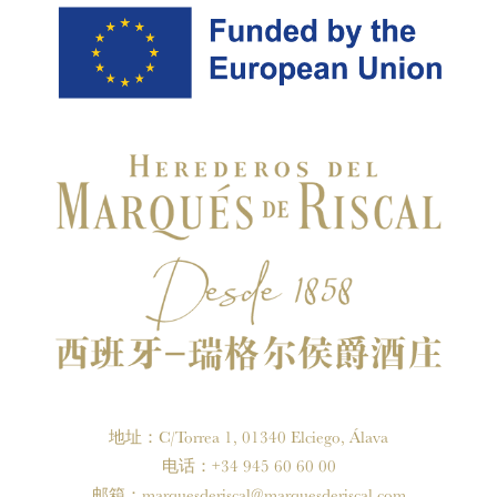
地址：C/Torrea 1, 01340 Elciego, Álava
电话：+34 945 60 60 00
邮箱：
marquesderiscal@marquesderiscal.com