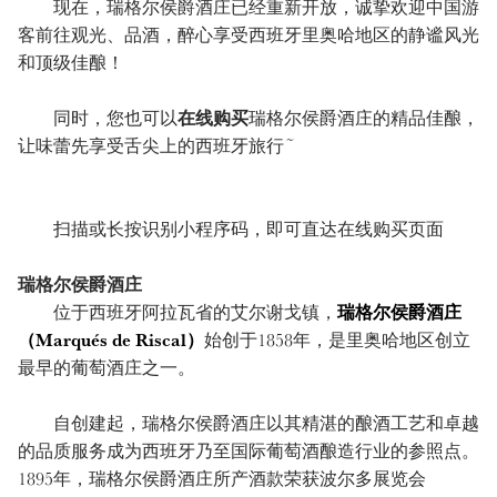
现在，瑞格尔侯爵酒庄已经重新开放，诚挚欢迎中国游
客前往观光、品酒，醉心享受西班牙里奥哈地区的静谧风光
和顶级佳酿！
同时，您也可以
在线购买
瑞格尔侯爵酒庄的精品佳酿，
让味蕾先享受舌尖上的西班牙旅行~
扫描或长按识别小程序码，即可直达在线购买页面
瑞格尔侯爵酒庄
位于西班牙阿拉瓦省的艾尔谢戈镇，
瑞格尔侯爵酒庄
（Marqués de Riscal）
始创于1858年，是里奥哈地区创立
最早的葡萄酒庄之一。
自创建起，瑞格尔侯爵酒庄以其精湛的酿酒工艺和卓越
的品质服务成为西班牙乃至国际葡萄酒酿造行业的参照点。
1895年，瑞格尔侯爵酒庄所产酒款荣获波尔多展览会