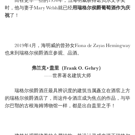
而在更早一些的1954年，当海明威获得诺贝尔文学奖
时，他与妻子Mary Welsh就已经
用瑞格尔侯爵葡萄酒作为庆
祝
了！
2019年4月，海明威的曾孙女Fiona de Zayas Hemingway
也来到瑞格尔侯爵酒庄参观、品酒。
弗兰克•盖里（Frank O. Gehry）
——世界著名建筑大师
瑞格尔侯爵酒庄最具辨识度的建筑当属矗立在酒窖上方
的瑞格尔侯爵酒店了，而这件令酒庄成为焦点的作品，与毕
尔巴鄂的古根海姆博物馆一样，都是出自盖里之手！