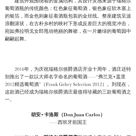
建筑外观围绕着的金属结构，其设计灵感来源于瑞格尔
葡萄酒瓶的传统颜色：红色象征葡萄酒，银色象征软木塞上
的银箔，而金色则象征着酒瓶包装的金丝线。整座建筑呈波
浪翻滚状，在古朴乡村的映衬下形成反差巨大的视觉冲击，
宛如弗拉明戈女郎甩动艳丽的舞裙，在一片嫩绿的葡萄园中
翩翩起舞。
2016年，为庆祝瑞格尔侯爵酒店开业十周年，酒庄还特
别推出了一款以大师名字命名的葡萄酒——“弗兰克•盖里
2012精选葡萄酒”（Frank Gehry Selection 2012）。到现在，
这款酒已经成为瑞格尔侯爵酒庄最值得珍藏的三款葡萄酒之
一。
胡安•卡洛斯（Don Juan Carlos）
——西班牙前国王