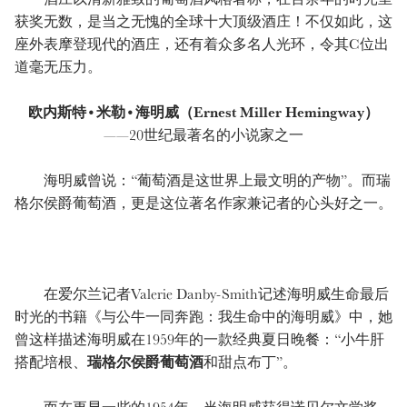
获奖无数，是当之无愧的全球十大顶级酒庄！不仅如此，这
座外表摩登现代的酒庄，还有着众多名人光环，令其C位出
道毫无压力。
欧内斯特•米勒•海明威（Ernest Miller Hemingway）
——20世纪最著名的小说家之一
海明威曾说：“葡萄酒是这世界上最文明的产物”。而瑞
格尔侯爵葡萄酒，更是这位著名作家兼记者的心头好之一。
在爱尔兰记者Valerie Danby-Smith记述海明威生命最后
时光的书籍《与公牛一同奔跑：我生命中的海明威》中，她
曾这样描述海明威在1959年的一款经典夏日晚餐：“小牛肝
搭配培根、
瑞格尔侯爵葡萄酒
和甜点布丁”。