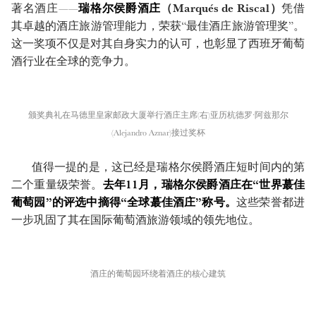
著名酒庄——
瑞格尔侯爵酒庄
（Marqués de Riscal）
凭借
其卓越的酒庄旅游管理能力，荣获“最佳酒庄旅游管理奖”。
这一奖项不仅是对其自身实力的认可，也彰显了西班牙葡萄
酒行业在全球的竞争力。
颁奖典礼在马德里皇家邮政大厦举行酒庄主席(右)亚历杭德罗·阿兹那尔
(Alejandro Aznar)接过奖杯
值得一提的是，这已经是瑞格尔侯爵酒庄短时间内的第
二个重量级荣誉。
去年11月，瑞格尔侯爵酒庄在“世界蕞佳
葡萄园”的评选中摘得“全球蕞佳酒庄”称号。
这些荣誉都进
一步巩固了其在国际葡萄酒旅游领域的领先地位。
酒庄的葡萄园环绕着酒庄的核心建筑