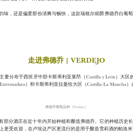
味，还是偏爱那份清爽与畅快，这款瑞格尔侯爵弗德乔白葡萄
走进弗德乔 | VERDEJO
要分布于西班牙中部卡斯蒂利亚莱昂（Castilla y León）大区的
emadura）和卡斯蒂利亚拉曼恰大区（Castilla-La Manch
弗德乔葡萄品种（Verdejo）
部分酒庄在近十年内开始种植和酿造弗德乔。它的种植历史长
更受欢迎，在卢埃达产区更流行的是用于酿造雪莉酒的帕洛米诺（P