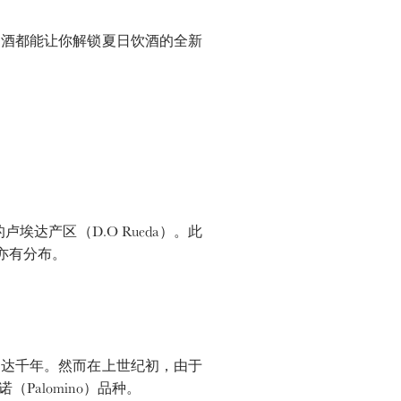
酒都能让你解锁夏日饮酒的全新
卢埃达产区（D.O Rueda）。此
a）亦有分布。
达千年。然而在上世纪初，由于
alomino）品种。