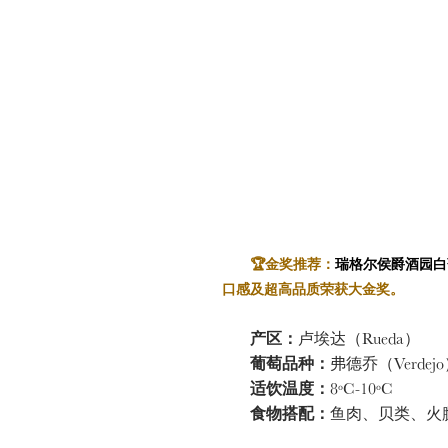
🏆金奖推荐：
瑞格尔侯爵酒园白
口感及超高品质荣获大金奖。
产区：
卢埃达（Rueda）
葡萄品种：
弗德乔（Verdej
适饮温度：
8ºC-10ºC
食物搭配：
鱼肉、贝类、火