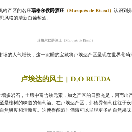
奥哈产区的名庄
瑞格尔侯爵酒庄
（Marqués de Riscal）
认识到
思风格的清新白葡萄酒。
瑞格尔侯爵酒庄（Marqués de Riscal）
场的人气增长，这一沉睡的宝藏将卢埃达产区呈现在世界葡萄
卢埃达的风土 | D.O RUEDA
a）土壤多岩石，土壤中富含铁元素，加之产区的日照充足，因而出
至是桉树的味道的葡萄酒。在卢埃达产区，弗德乔葡萄往往于夜
自然酸度和清新度。这使得酿酒时酒液可以呈现更多的自然果味