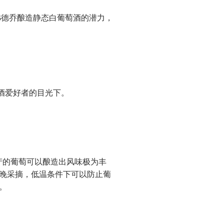
弗德乔酿造静态白葡萄酒的潜力，
酒爱好者的目光下。
产的葡萄可以酿造出风味极为丰
晚采摘，低温条件下可以防止葡
。