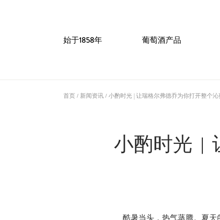
始于1858年
葡萄酒产品
首页
/
新闻资讯
/
小酌时光 | 让瑞格尔弗德乔为你打开整个
小酌时光 
酷暑当头，热气蒸腾。夏天的