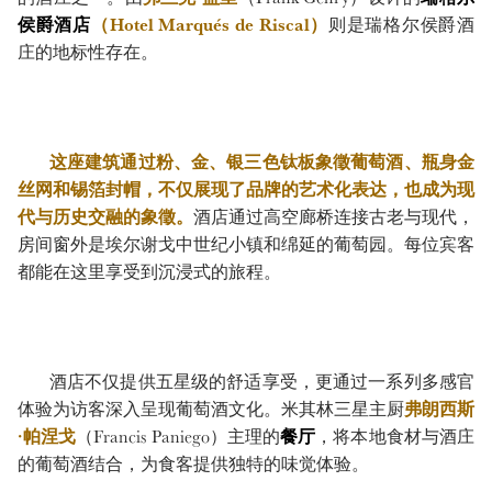
侯爵酒店
（Hotel Marqués de Riscal）
则是瑞格尔侯爵酒
庄的地标性存在。
这座建筑通过粉、金、银三色钛板象徵葡萄酒、瓶身金
丝网和锡箔封帽，不仅展现了品牌的艺术化表达，也成为现
代与历史交融的象徵。
酒店通过高空廊桥连接古老与现代，
房间窗外是埃尔谢戈中世纪小镇和绵延的葡萄园。每位宾客
都能在这里享受到沉浸式的旅程。
酒店不仅提供五星级的舒适享受，更通过一系列多感官
体验为访客深入呈现葡萄酒文化。米其林三星主厨
弗朗西斯
·帕涅戈
（Francis Paniego）主理的
餐厅
，将本地食材与酒庄
的葡萄酒结合，为食客提供独特的味觉体验。