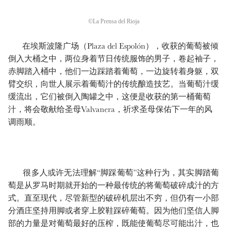
©La Prensa del Rioja
在埃斯波隆广场（Plaza del Espolón），收获的葡萄被倾
倒入大桶之中，两位身着节日传统服饰的男子，卷起袖子，
赤脚踏入桶中，他们一边踩踏着葡萄，一边旋转着身躯，双
臂交织，向世人展示着葡萄汁的传统酿造技艺。当葡萄汁缓
缓流出，它们被倒入陶罐之中，这便是收获的第一桶葡萄
汁，将会敬献给圣母Valvanera，祈求圣母保佑下一年的风
调雨顺。
很多人或许无法理解“脚踩葡萄”这种行为，其实脚踏葡
萄是从罗马时期就开始的一种最传统的将葡萄破碎成汁的方
式。直至现代，尽管新型的破碎机层出不穷，但仍有一小部
分酒庄坚持用脚或者穿上胶鞋踩碎葡萄。因为他们坚信人脚
部的力量是对葡萄最好的压榨，既能使葡萄尽可能出汁，也