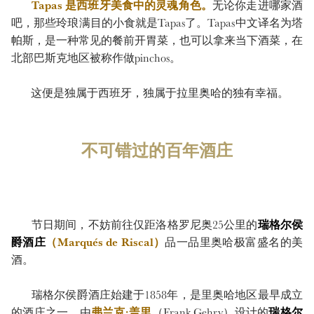
Tapas 是西班牙美食中的灵魂角色。
无论你走进哪家酒
吧，那些玲琅满目的小食就是Tapas了。Tapas中文译名为塔
帕斯，是一种常见的餐前开胃菜，也可以拿来当下酒菜，在
北部巴斯克地区被称作做pinchos。
这便是独属于西班牙，独属于拉里奥哈的独有幸福。
不可错过的百年酒庄
节日期间，不妨前往仅距洛格罗尼奥25公里的
瑞格尔侯
爵酒庄
（Marqués de Riscal）
品一品里奥哈极富盛名的美
酒。
瑞格尔侯爵酒庄始建于1858年，是里奥哈地区最早成立
的酒庄之一。由
弗兰克·盖里
（Frank Gehry）设计的
瑞格尔