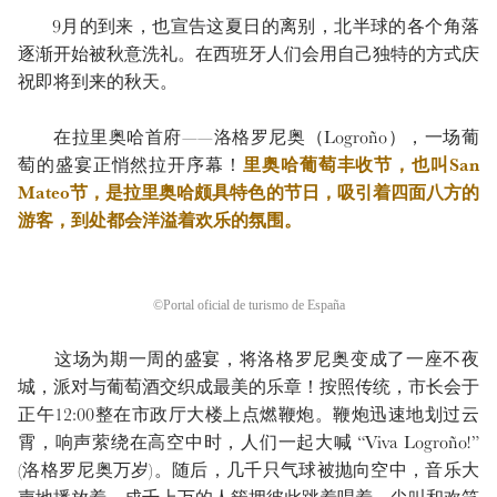
9月的到来，也宣告这夏日的离别，北半球的各个角落
逐渐开始被秋意洗礼。在西班牙人们会用自己独特的方式庆
祝即将到来的秋天。
在拉里奥哈首府——洛格罗尼奥（Logroño），一场葡
萄的盛宴正悄然拉开序幕！
里奥哈葡萄丰收节，也叫San
Mateo节，是拉里奥哈颇具特色的节日，吸引着四面八方的
游客，到处都会洋溢着欢乐的氛围。
©Portal oficial de turismo de España
这场为期一周的盛宴，将洛格罗尼奥变成了一座不夜
城，派对与葡萄酒交织成最美的乐章！按照传统，市长会于
正午12:00整在市政厅大楼上点燃鞭炮。鞭炮迅速地划过云
霄，响声萦绕在高空中时，人们一起大喊 “Viva Logroño!”
(洛格罗尼奥万岁)。随后，几千只气球被抛向空中，音乐大